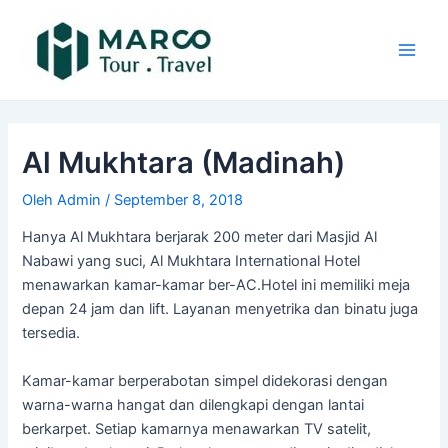
Lewati
Post
Main
ke
navigation
Men
konten
Al Mukhtara (Madinah)
Oleh
Admin
/
September 8, 2018
Hanya Al Mukhtara berjarak 200 meter dari Masjid Al
Nabawi yang suci, Al Mukhtara International Hotel
menawarkan kamar-kamar ber-AC.Hotel ini memiliki meja
depan 24 jam dan lift. Layanan menyetrika dan binatu juga
tersedia.
Kamar-kamar berperabotan simpel didekorasi dengan
warna-warna hangat dan dilengkapi dengan lantai
berkarpet. Setiap kamarnya menawarkan TV satelit,