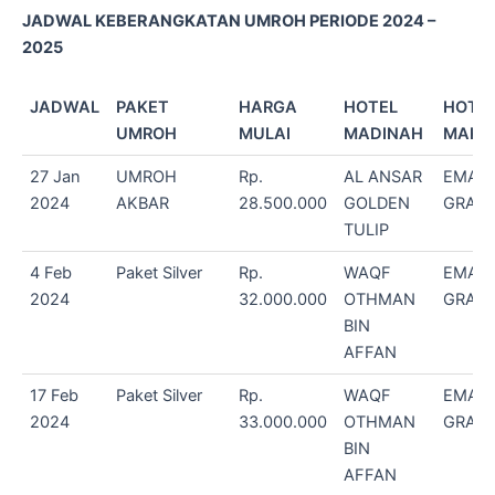
JADWAL KEBERANGKATAN UMROH PERIODE 2024 –
2025
JADWAL
PAKET
HARGA
HOTEL
HOTE
UMROH
MULAI
MADINAH
MAKK
27 Jan
UMROH
Rp.
AL ANSAR
EMAA
2024
AKBAR
28.500.000
GOLDEN
GRAN
TULIP
4 Feb
Paket Silver
Rp.
WAQF
EMAA
2024
32.000.000
OTHMAN
GRAN
BIN
AFFAN
17 Feb
Paket Silver
Rp.
WAQF
EMAA
2024
33.000.000
OTHMAN
GRAN
BIN
AFFAN