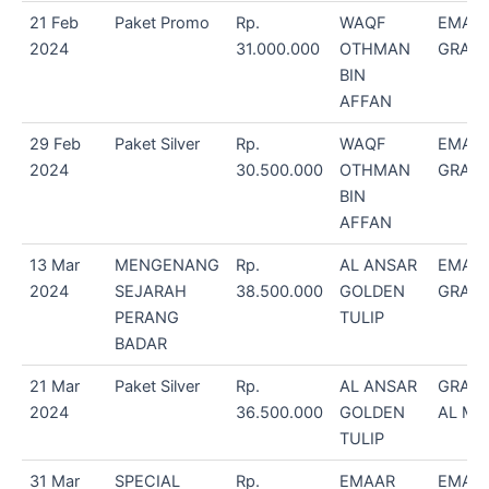
21 Feb
Paket Promo
Rp.
WAQF
EMAA
2024
31.000.000
OTHMAN
GRAN
BIN
AFFAN
29 Feb
Paket Silver
Rp.
WAQF
EMAA
2024
30.500.000
OTHMAN
GRAN
BIN
AFFAN
13 Mar
MENGENANG
Rp.
AL ANSAR
EMAA
2024
SEJARAH
38.500.000
GOLDEN
GRAN
PERANG
TULIP
BADAR
21 Mar
Paket Silver
Rp.
AL ANSAR
GRAN
2024
36.500.000
GOLDEN
AL MA
TULIP
31 Mar
SPECIAL
Rp.
EMAAR
EMAA