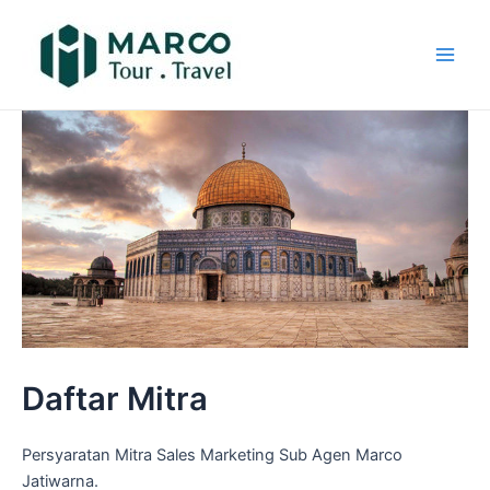
Lewati
Main
ke
Men
konten
Daftar Mitra
Persyaratan Mitra Sales Marketing Sub Agen Marco
Jatiwarna.