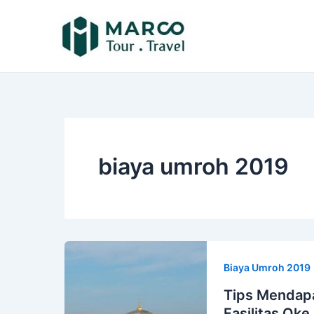
Lewati
ke
konten
biaya umroh 2019
Biaya Umroh 2019
Tips Mendap
Fasilitas Oke