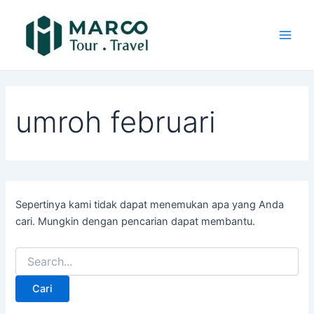
Cari
Lewati
Main
untuk:
ke
Men
konten
umroh februari
Sepertinya kami tidak dapat menemukan apa yang Anda
cari. Mungkin dengan pencarian dapat membantu.