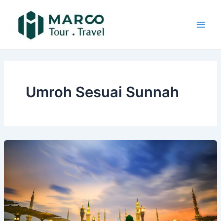
Lewati
Main
ke
Men
konten
Umroh Sesuai Sunnah